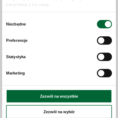
mam zdecydowanie większą motywację i szansę
korzystania z ich usług.
na atrakcyjną pracę.
Wybór
Niezbędne
zgody
Marcin
Preferencje
O możliwości nauki w tej klasie dowiedziałem się od
kolegów. Mówili, że jest w porządku. Rozważałem jeszcze
Statystyka
naukę w ogólniaku. Jestem jednak zadowolony z wyboru
zawodówki, bezpośrednio po ukończeniu szkoły dostałem
pracę.
Marketing
Ochrona Małoletnich
Zezwól na wszystkie
Zasady zatrudniania Małoletnich
Zezwól na wybór