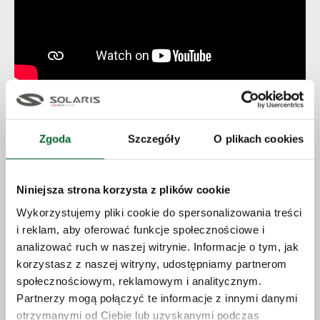
Klasa Patronacka
Zgoda
Szczegóły
O plikach cookies
Niniejsza strona korzysta z plików cookie
Filip
Wykorzystujemy pliki cookie do spersonalizowania treści
i reklam, aby oferować funkcje społecznościowe i
analizować ruch w naszej witrynie. Informacje o tym, jak
korzystasz z naszej witryny, udostępniamy partnerom
Cieszę się, że już pracuję w zawodzie, w którym
się kształcę. Pracownicy firmy zawsze chętnie
społecznościowym, reklamowym i analitycznym.
nam pomagają i przekazują cenne wskazówki.
Partnerzy mogą połączyć te informacje z innymi danymi
Po zakończeniu nauki będę bardzo dobrze przygotowany
otrzymanymi od Ciebie lub uzyskanymi podczas
do pracy. Dzięki doświadczeniom zdobytym w firmie