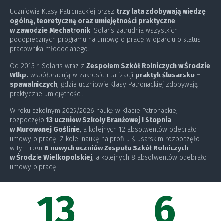
Uczniowie Klasy Patronackiej przez
trzy lata
zdobywają wiedzę
ogólną, teoretyczną oraz umiejętności praktyczne
w zawodzie Mechatronik
. Solaris zatrudnia wszystkich
podopiecznych programu na umowę o pracę w oparciu o status
pracownika młodocianego.
Od 2013 r. Solaris wraz z
Zespołem Szkół Rolniczych w Środzie
Wlkp.
współpracują w zakresie realizacji
praktyk ślusarsko –
spawalniczych
, gdzie uczniowie Klasy Patronackiej zdobywają
praktyczne umiejętności.
W roku szkolnym 2025/2026 naukę w Klasie Patronackiej
rozpoczęło
13 uczniów Szkoły Branżowej I Stopnia
w Murowanej Goślinie
, a kolejnych 12 absolwentów odebrało
umowy o pracę. Z kolei naukę na profilu ślusarskim rozpoczęło
w tym roku
6 nowych uczniów Zespołu Szkół Rolniczych
w Środzie Wielkopolskiej
, a kolejnych 8 absolwentów odebrało
umowy o pracę.
13
6