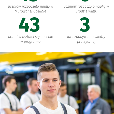
uczniów rozpoczęło naukę w
uczniów rozpoczęło naukę w
Murowanej Goślinie
Środzie Wlkp.
43
3
uczniów kształci się obecnie
lata zdobywania wiedzy
w programie
praktycznej