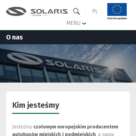
PL
MENU
O nas
Przejdź do menu głównego
Przejdź do treści
Kim jesteśmy
Jesteśmy
czołowym europejskim producentem
autobusów miejskich i podmiejskich
, a swoją