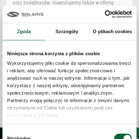
oraz trolejbusów. Inwestujemy także w ofertę
dla operatorów międzymiastowych,
rozwijając
nową zeroemisyjną platformę do obsługi
regionalnego transportu publicznego
Zgoda
Szczegóły
O plikach cookies
w Europie.
Nasz cel jest jasny i ambitny:
aby zeroemisyjne
Niniejsza strona korzysta z plików cookie
autobusy marki Solaris były obecne w każdym
mieście na świecie
, symbolizując silną, przyjazną
Wykorzystujemy pliki cookie do spersonalizowania treści
i reklam, aby oferować funkcje społecznościowe i
i odnoszącą sukcesy markę. Pragniemy budować
analizować ruch w naszej witrynie. Informacje o tym, jak
firmę, w której można rozwijać swoją karierę
korzystasz z naszej witryny, udostępniamy partnerom
zawodową i osobistą, a jednocześnie wpływać
społecznościowym, reklamowym i analitycznym.
na poprawę jakości życia w miastach, w których
Partnerzy mogą połączyć te informacje z innymi danymi
jeżdżą nasze autobusy.
Chcemy być firmą, która
otrzymanymi od Ciebie lub uzyskanymi podczas
inspiruje ludzi, bez względu na to, gdzie
korzystania z ich usług.
jesteśmy.
Wybór
Niezbędne