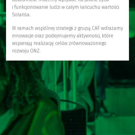
i funkcjonowanie ludzi w całym łańcuchu wartości
Solarisa.
W ramach wspólnej strategii z grupą CAF wdrażamy
innowacje oraz podejmujemy aktywności, które
wspierają realizację celów zrównoważonego
rozwoju ONZ.