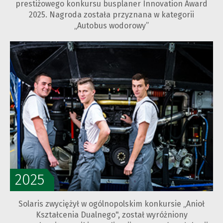
prestiżowego konkursu busplaner Innovation Award
2025. Nagroda została przyznana w kategorii
„Autobus wodorowy”
2025
Solaris zwyciężył w ogólnopolskim konkursie „Anioł
Kształcenia Dualnego", został wyróżniony