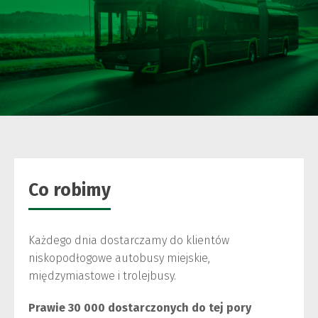
Co robimy
Każdego dnia dostarczamy do klientów
niskopodłogowe autobusy miejskie,
międzymiastowe i trolejbusy.
P
rawie 30 000
dostarczonych do tej pory