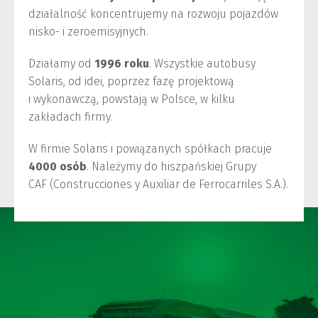
działalność koncentrujemy na rozwoju pojazdów
nisko- i zeroemisyjnych.
Działamy od
1996 roku
. Wszystkie autobusy
Solaris, od idei, poprzez fazę projektową
i wykonawczą, powstają w Polsce, w kilku
zakładach firmy.
W firmie Solaris i powiązanych spółkach pracuje
4000 osób
. Należymy do hiszpańskiej Grupy
CAF (Construcciones y Auxiliar de Ferrocarriles S.A.).