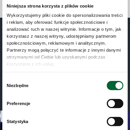
Sprzedaż pojazdów używanych
Niniejsza strona korzysta z plików cookie
Wykorzystujemy pliki cookie do spersonalizowania treści
i reklam, aby oferować funkcje społecznościowe i
Wyszukaj osobę kontaktową
analizować ruch w naszej witrynie. Informacje o tym, jak
korzystasz z naszej witryny, udostępniamy partnerom
Aby skontaktować się z osobą odpowiedzialną za sprzedaż
społecznościowym, reklamowym i analitycznym.
autobusów marki Solaris w Twoim kraju, wyszukaj najbliższego
Partnerzy mogą połączyć te informacje z innymi danymi
przedstawiciela wybierając kontynent i kraj.
otrzymanymi od Ciebie lub uzyskanymi podczas
korzystania z ich usług.
Wybór
Niezbędne
zgody
Preferencje
Statystyka