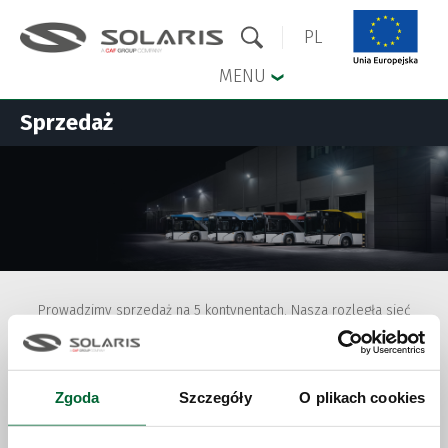
PL
MENU
Sprzedaż
Przejdź do menu głównego
Przejdź do treści
Prowadzimy sprzedaż na 5 kontynentach. Nasza rozległa sieć
sprzedaży to gwarancja indywidualnego i kompleksowego
podejścia do potrzeb klienta, bez względu na jego lokalizację.
Zgoda
Szczegóły
O plikach cookies
Sprzedaż pojazdów nowych