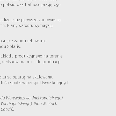
o potwierdza trafność przyjętego
ealizuje już pierwsze zamówienia.
ych. Plany wzrostu wymagają
 rosnące zapotrzebowanie
du Solaris.
 zakładu produkcyjnego na terenie
, dedykowana m.in. do produkcji
olarisa opartą na skalowaniu
tości spółki w perspektywie kolejnych
rządu Województwa Wielkopolskiego),
Wielkopolskiego), Piotr Mieloch
 Coach).