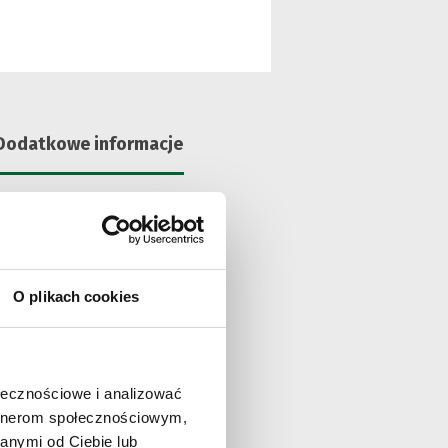
Dodatkowe informacje
Mateusz Figaszewski
Institutional Partnerships
and External Relations Director
O plikach cookies
el.:
+48 61 66 72 347
tel. kom.:
+48 601 652 179
fax:
+48 61 66 72 345
mateusz.figaszewski@solarisbus.com
ołecznościowe i analizować
artnerom społecznościowym,
anymi od Ciebie lub