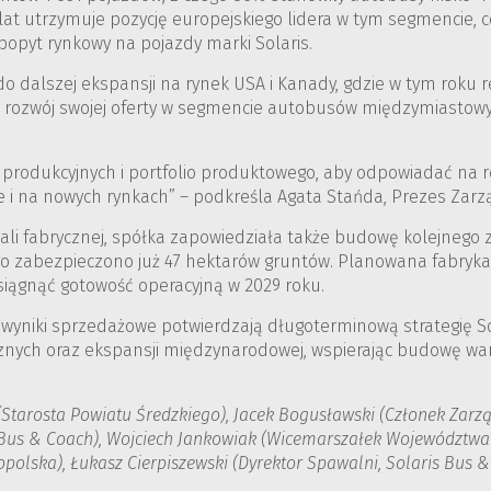
lat utrzymuje pozycję europejskiego lidera w tym segmencie, c
popyt rynkowy na pojazdy marki Solaris.
o dalszej ekspansji na rynek USA i Kanady, gdzie w tym roku r
ła rozwój swojej oferty w segmencie autobusów międzymiastow
 produkcyjnych i portfolio produktowego, aby odpowiadać na
 i na nowych rynkach” – podkreśla Agata Stańda, Prezes Zarzą
 hali fabrycznej, spółka zapowiedziała także budowę kolejnego
go zabezpieczono już 47 hektarów gruntów. Planowana fabryka
ągnąć gotowość operacyjną w 2029 roku.
e wyniki sprzedażowe potwierdzają długoterminową strategię S
cznych oraz ekspansji międzynarodowej, wspierając budowę war
k (Starosta Powiatu Średzkiego), Jacek Bogusławski (Członek Za
 Bus & Coach), Wojciech Jankowiak (Wicemarszałek Województwa 
polska), Łukasz Cierpiszewski (Dyrektor Spawalni, Solaris Bus &