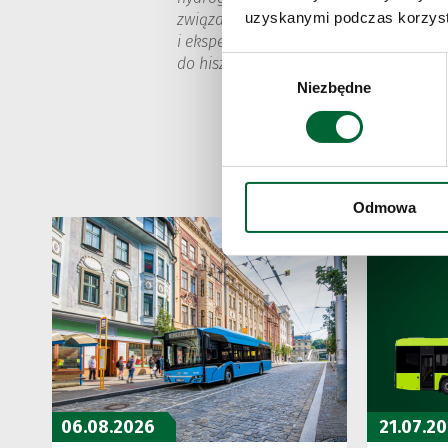
uzyskanymi podczas korzysta
związanych ze zrównoważonym rozwoje
i ekspercką wiedzą związaną z transfor
do hiszpańskiej Grupy CAF (Construccion
Wybór
Niezbędne
zgody
Odmowa
06.08.2026
21.07.2