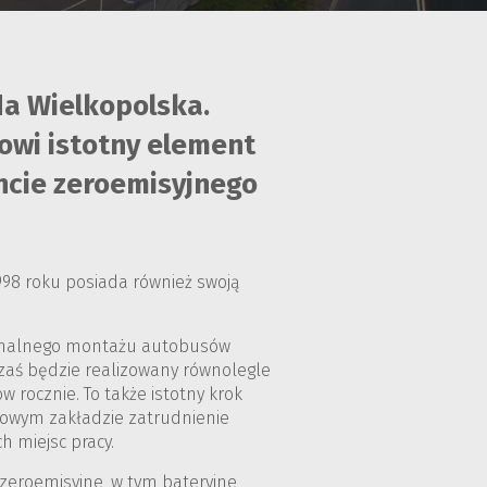
da Wielkopolska.
owi istotny element
encie zeroemisyjnego
1998 roku posiada również swoją
finalnego montażu autobusów
 zaś będzie realizowany równolegle
 rocznie. To także istotny krok
nowym zakładzie zatrudnienie
h miejsc pracy.
 zeroemisyjne, w tym bateryjne,