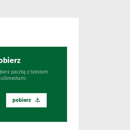
obierz
bierz paczkę z tekstem
multimediami
pobierz