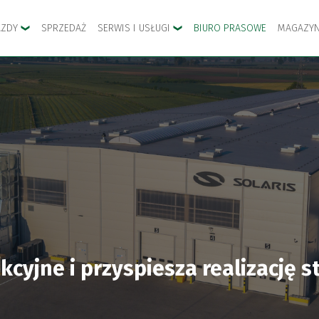
AZDY
SPRZEDAŻ
SERWIS I USŁUGI
BIURO PRASOWE
MAGAZYN
cyjne i przyspiesza realizację s