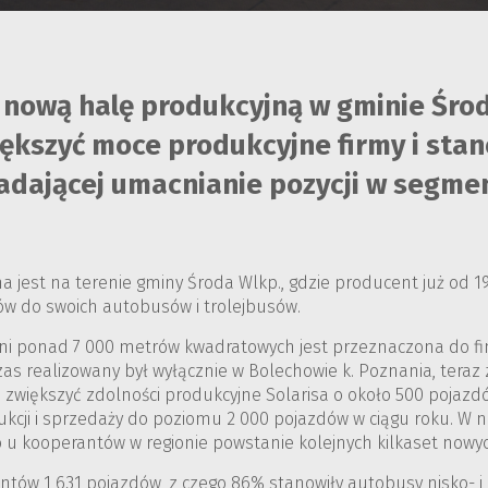
 nową halę produkcyjną w gminie Śro
iększyć moce produkcyjne firmy i stan
kładającej umacnianie pozycji w segm
na jest na terenie gminy Środa Wlkp., gdzie producent już od 
ów do swoich autobusów i trolejbusów.
ni ponad 7 000 metrów kwadratowych jest przeznaczona do 
czas realizowany był wyłącznie w Bolechowie k. Poznania, teraz
zwiększyć zdolności produkcyjne Solarisa o około 500 pojazdów
ukcji i sprzedaży do poziomu 2 000 pojazdów w ciągu roku. W 
o u kooperantów w regionie powstanie kolejnych kilkaset nowyc
entów 1 631 pojazdów, z czego 86% stanowiły autobusy nisko- i