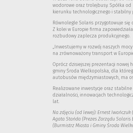
wodorowe oraz trolejbusy. Spółka od 
kierunku technologicznego i stabilny 
Równolegle Solaris przygotowuje się d
Z kolei w Europie firma zapowiedzia
rozbudowy zaplecza produkcyjnego.
„Inwestujemy w rozwój naszych mocy
na zrównoważony transport w Europie
Oprócz dzisiejszej prezentacji nowej
gminy Środa Wielkopolska, dla które
autobusów międzymiastowych, ma osi
Realizowane inwestycje oraz stabiln
działalności, innowacjach technologi
lat.
Na zdjęciu (od lewej): Ernest Iwańczu
Agata Stańda (Prezes Zarządu Solaris
(Burmistrz Miasta i Gminy Środa Wielko