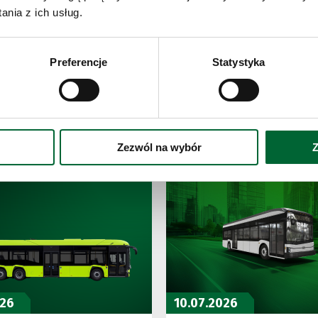
nia z ich usług.
m miast, dzieląc się swoim doświadczeniem
macją transportu na bezemisyjny. Solaris należy
es y Auxiliar de Ferrocarriles) S.A.
Preferencje
Statystyka
Zobacz także
Zezwól na wybór
Z
026
10.07.2026