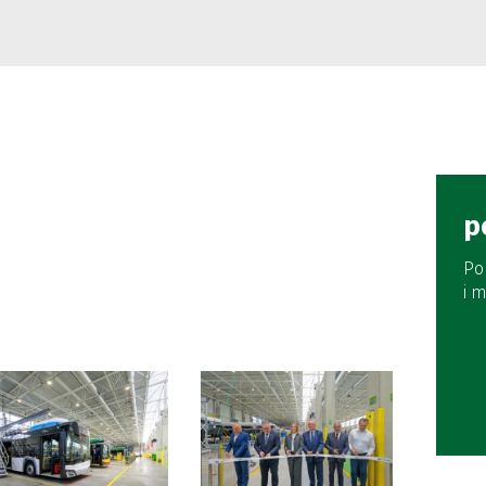
p
Po
i 