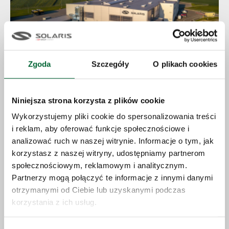
Zgoda
Szczegóły
O plikach cookies
23.06.2026
Niniejsza strona korzysta z plików cookie
Solaris expands production capacity
Wykorzystujemy pliki cookie do spersonalizowania treści
and accelerates growth strategy
i reklam, aby oferować funkcje społecznościowe i
analizować ruch w naszej witrynie. Informacje o tym, jak
korzystasz z naszej witryny, udostępniamy partnerom
mehr
społecznościowym, reklamowym i analitycznym.
Partnerzy mogą połączyć te informacje z innymi danymi
otrzymanymi od Ciebie lub uzyskanymi podczas
korzystania z ich usług.
Pressenewsletter