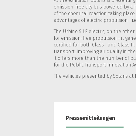
At the exhibition Solaris is presenti
emission-free city bus powered by a h
of the chemical reaction taking place i
advantages of electric propulsion - i.
The Urbino 9 LE electric, on the othe
for emission-free propulsion - it ge
certified for both Class I and Class I
transport, improving air quality in th
it offers more than the number of pas
for the Public Transport Innovation Aw
The vehicles presented by Solaris at 
Pressemitteilungen