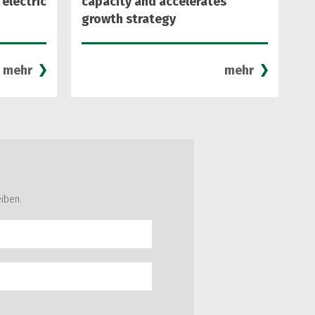
 electric
capacity and accelerates
growth strategy
mehr
mehr
iben.