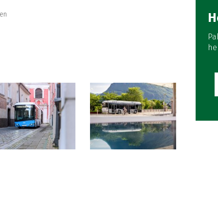
den
H
Pa
he