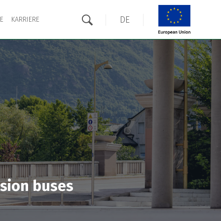
DE
E
KARRIERE
ssion buses