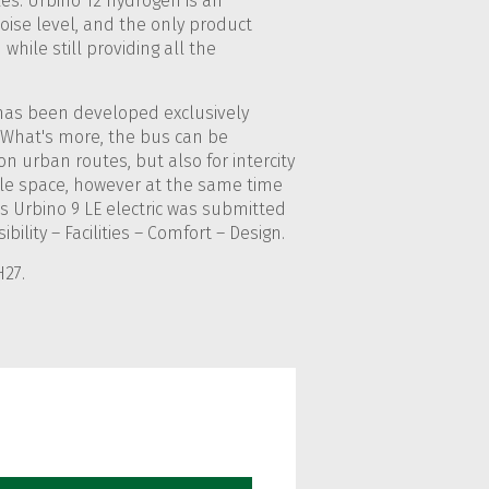
les. Urbino 12 hydrogen is an
noise level, and the only product
while still providing all the
s has been developed exclusively
. What's more, the bus can be
on urban routes, but also for intercity
ittle space, however at the same time
is Urbino 9 LE electric was submitted
ility – Facilities – Comfort – Design.
H27.