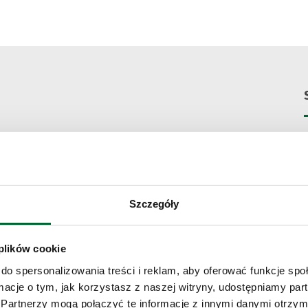
r der führenden europäischen Hersteller von Stadt-
uf die Entwicklung von emissionsfreien
f- und Oberleitungsbussen. Dies bedeutet zugleich
eien Fahrzeugen auf dem europäischen Markt und die
Szczegóły
T
arktsegment mit einem Anteil von 15,2%. Knapp
euge sind bereits in 33 Ländern und 850 Städten
z. Solaris ist Teil der spanischen Gruppe
 plików cookie
ocarriles) S.A. Vom Konzept über die Entwicklung
do spersonalizowania treści i reklam, aby oferować funkcje sp
Busse in Polen. Alle Aktivitäten des Herstellers
tschaft: „Wir ändern das Gesicht des ÖPNV“. Solaris
ormacje o tym, jak korzystasz z naszej witryny, udostępniamy p
ische Verkehrsbetriebe und bietet ihnen umfassende
Partnerzy mogą połączyć te informacje z innymi danymi otrzym