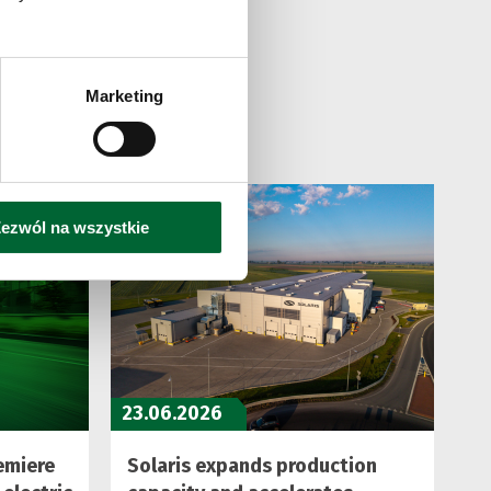
Marketing
ezwól na wszystkie
23.06.2026
emiere
Solaris expands production