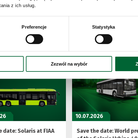
missionsfreie Mobilität.
nia z ich usług.
Preferencje
Statystyka
Sehen Sie auch
Zezwól na wybór
Z
026
10.07.2026
 date: Solaris at FIAA
Save the date: World pr