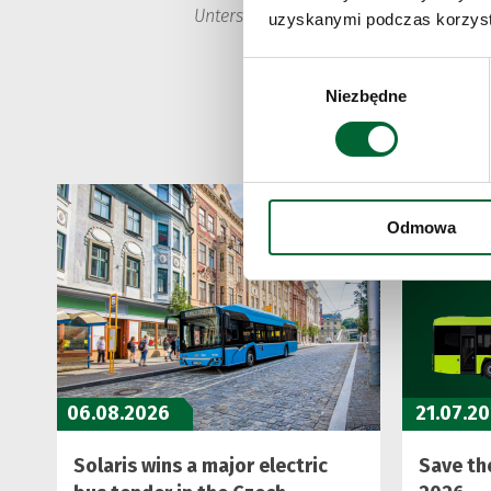
Unterstützung bei der Umstellung auf e
uzyskanymi podczas korzysta
Wybór
Niezbędne
zgody
Odmowa
06.08.2026
21.07.2
Solaris wins a major electric
Save the