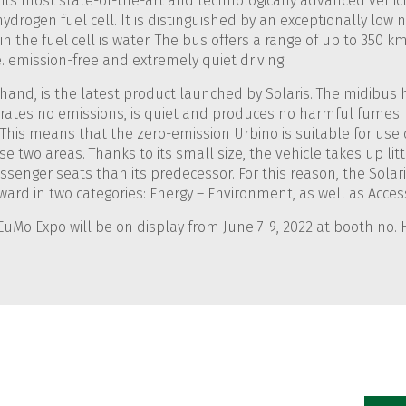
ng its most state-of-the-art and technologically advanced vehic
ydrogen fuel cell. It is distinguished by an exceptionally low 
n the fuel cell is water. The bus offers a range of up to 350 km 
e. emission-free and extremely quiet driving.
r hand, is the latest product launched by Solaris. The midibu
nerates no emissions, is quiet and produces no harmful fumes
I. This means that the zero-emission Urbino is suitable for use 
ese two areas. Thanks to its small size, the vehicle takes up l
senger seats than its predecessor. For this reason, the Solar
ard in two categories: Energy – Environment, as well as Accessib
EuMo Expo will be on display from June 7-9, 2022 at booth no. 