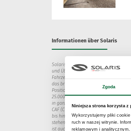
Informationen über Solaris
Solaris Bus & Coach sp. z o.o. ist eine
und Überlandbussen mit Schwerpunkt a
Fahrzeugen, d. h. Elektro-, Wasserstof
das breiteste Angebot an emissionsfr
Zgoda
Position des Marktführers in diesem M
25.000 bisher gelieferte Solaris-Fahrz
in ganz Europa und außerhalb im Einsat
Niniejsza strona korzysta z
CAF (Construcciones y Auxiliar de Ferr
Wykorzystujemy pliki cookie 
bis hin zur Fertigung entstehen Solaris-
stehen im Einklang mit seiner Markenbo
ruch w naszej witrynie. Inf
ist auch ein aktiver Partner für städt
reklamowym i analitycznym. 