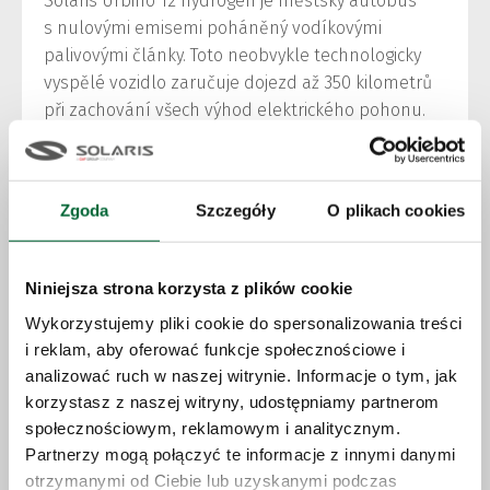
Solaris Urbino 12 hydrogen je městský autobus
s nulovými emisemi poháněný vodíkovými
palivovými články. Toto neobvykle technologicky
vyspělé vozidlo zaručuje dojezd až 350 kilometrů
při zachování všech výhod elektrického pohonu.
Autobus je charakterizován extrémně nízkým
hlukem, bez vibrací a jediným produktem
chemické reakce probíhající ve vodíkových
Zgoda
Szczegóły
O plikach cookies
článcích je voda. Plné tankování trvá pouze
několik minut.
Niniejsza strona korzysta z plików cookie
Výrazná linie karoserie Urbina, komfortní interiér
Wykorzystujemy pliki cookie do spersonalizowania treści
a především ekologický pohon zaručují řidičům
i reklam, aby oferować funkcje społecznościowe i
a cestujícím metropolí jedinečné zážitky
analizować ruch w naszej witrynie. Informacje o tym, jak
z cestování.
korzystasz z naszej witryny, udostępniamy partnerom
społecznościowym, reklamowym i analitycznym.
Premiéra tohoto vozidla se konala na globálním
Partnerzy mogą połączyć te informacje z innymi danymi
summitu veřejné dopravy UITP ve Stockholmu
otrzymanymi od Ciebie lub uzyskanymi podczas