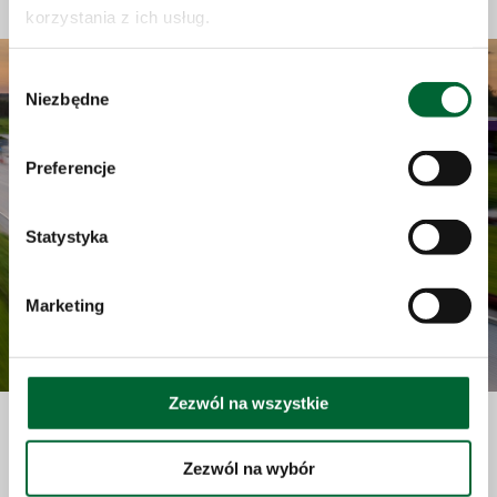
ve dnech 9. - 12. června 2019.
korzystania z ich usług.
Wybór
Niezbędne
zgody
Preferencje
Statystyka
Marketing
Zezwól na wszystkie
Zezwól na wybór
Nová kapitola v elektromobilitě