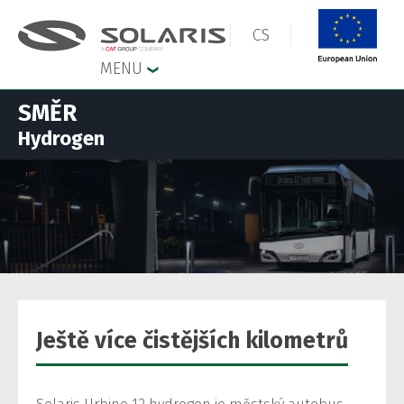
CS
MENU
SMĚR
Hydrogen
Ještě více čistějších kilometrů