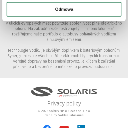
Elektromobilita je budoucnost městské dopravy. Solaris Bus &
Odmowa
Coach sp. z o.o. již před deseti lety směřoval vývoj svých výrobků
k elektrickým pohonům. Každý den několik stovek autobusů Solaris
v ulicích evropských měst potvrzuje spolehlivost plně elektrického
pohonu. Na základě zkušeností z ujetých miliónů kilometrů
rozšiřujeme naše portfolio o autobusy poháněných vodíkem
s nulovými emisemi.
Technologie vodíku je skvělým doplňkem k bateriovým pohonům.
Synergie rozvoje všech pilířů elektromobility urychlí transformaci
veřejné dopravy na bezemisní provoz. Je klíčem k zajištění
příznivého a bezpečného městského provozu budoucnosti.
Privacy policy
© 2026 Solaris Bus & Coach sp. z o.o.
made by
GoldenSubmarine