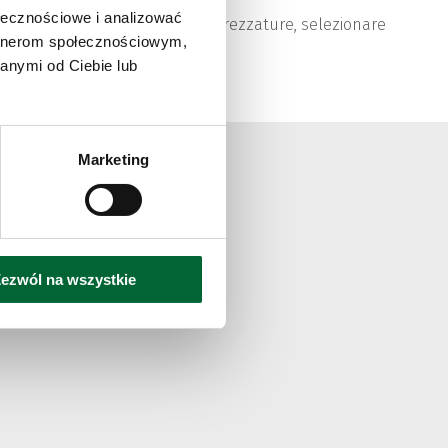
ołecznościowe i analizować
mma completa di modelli e attrezzature, selezionare
artnerom społecznościowym,
mmagini sottostanti.
anymi od Ciebie lub
Marketing
ezwól na wszystkie