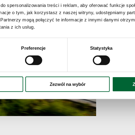
do spersonalizowania treści i reklam, aby oferować funkcje sp
Per una ga
ormacje o tym, jak korzystasz z naszej witryny, udostępniamy p
una delle i
Partnerzy mogą połączyć te informacje z innymi danymi otrzym
nia z ich usług.
Preferencje
Statystyka
Zezwól na wybór
Z