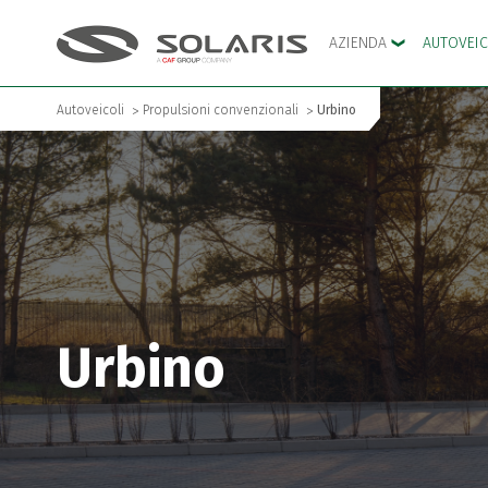
AZIENDA
AUTOVEI
Autoveicoli
Propulsioni convenzionali
Urbino
Urbino