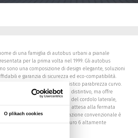
 nome di una famiglia di autobus urbani a pianale
resentata per la prima volta nel 1999. Gli autobus
ino sono una composizione di design elegante, soluzioni
ffidabili e garanzia di sicurezza ed eco-compatibilità.
tto unico è definito dal caratteristico parabrezza curvo.
 tratta di un elemento di design distintivo, ma offre
nducente una migliore visibilità del cordolo laterale,
la sicurezza dei passeggeri in attesa alla fermata
O plikach cookies
s. L'autobus Solaris Urbino a trazione convenzionale è
otori conformi alla normativa Euro 6 altamente