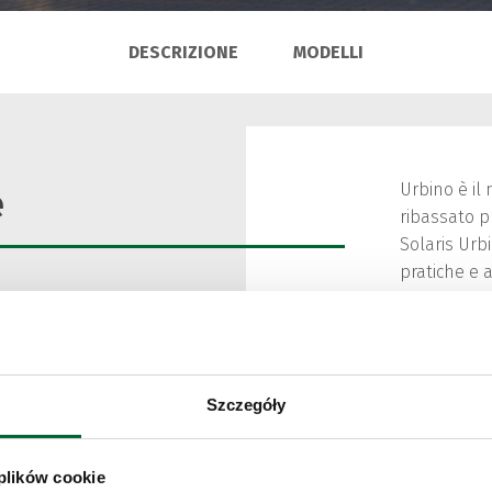
DESCRIZIONE
MODELLI
Urbino è il
e
ribassato p
Solaris Urb
pratiche e a
Il loro aspe
Non solo si
anche al co
aumentando 
Szczegóły
dell'autobu
dotato di m
restrittiva.
 plików cookie