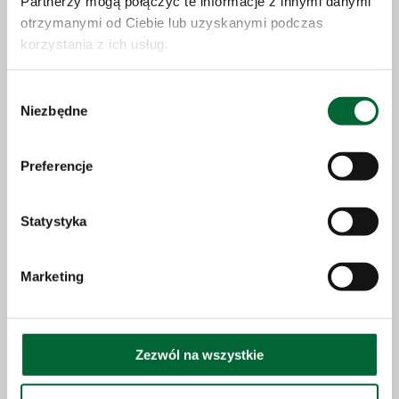
Partnerzy mogą połączyć te informacje z innymi danymi
otrzymanymi od Ciebie lub uzyskanymi podczas
korzystania z ich usług.
Wybór
Niezbędne
zgody
Preferencje
Statystyka
Trollino 12
Marketing
Datos técnicos
Galería
Zezwól na wszystkie